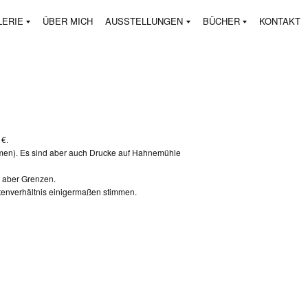
LERIE
ÜBER MICH
AUSSTELLUNGEN
BÜCHER
KONTAKT
 €.
hmen). Es sind aber auch Drucke auf Hahnemühle
r aber Grenzen.
tenverhältnis einigermaßen stimmen.