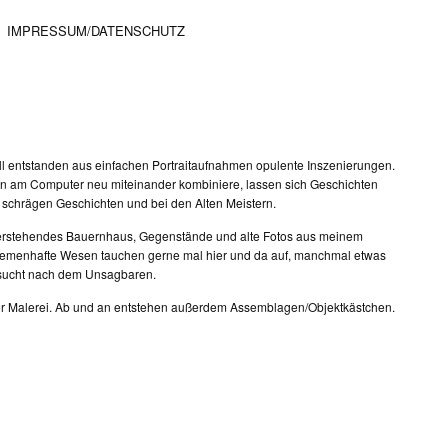
IMPRESSUM/DATENSCHUTZ
ell entstanden aus einfachen Portraitaufnahmen opulente Inszenierungen.
en am Computer neu miteinander kombiniere, lassen sich Geschichten
in schrägen Geschichten und bei den Alten Meistern.
 leerstehendes Bauernhaus, Gegenstände und alte Fotos aus meinem
 schemenhafte Wesen tauchen gerne mal hier und da auf, manchmal etwas
hnsucht nach dem Unsagbaren.
der Malerei. Ab und an entstehen außerdem Assemblagen/Objektkästchen.