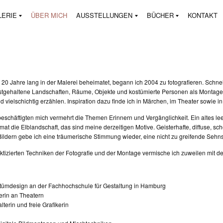
LERIE
ÜBER MICH
AUSSTELLUNGEN
BÜCHER
KONTAKT
 20 Jahre lang in der Malerei beheimatet, begann ich 2004 zu fotografieren. Schn
estgehaltene Landschaften, Räume, Objekte und kostümierte Personen als Montag
d vielschichtig erzählen. Inspiration dazu finde ich in Märchen, im Theater sowie 
 beschäftigten mich vermehrt die Themen Erinnern und Vergänglichkeit. Ein altes
mat die Elblandschaft, das sind meine derzeitigen Motive. Geisterhafte, diffuse,
 Bildern gebe ich eine träumerische Stimmung wieder, eine nicht zu greifende Se
tizierten Techniken der Fotografie und der Montage vermische ich zuweilen mit 
ümdesign an der Fachhochschule für Gestaltung in Hamburg
rin an Theatern
terin und freie Grafikerin