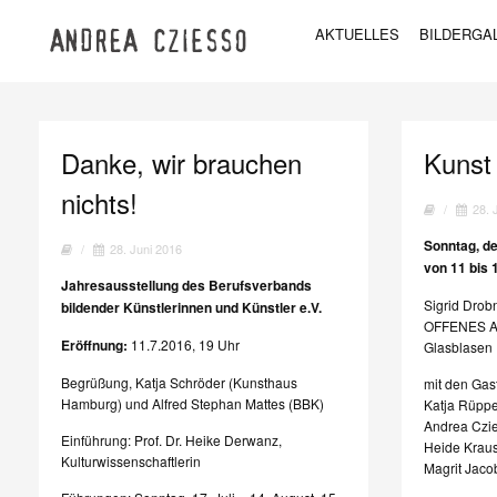
AKTUELLES
BILDERGA
Danke, wir brauchen
Kunst
nichts!
/
28. 
Sonntag, de
/
28. Juni 2016
von 11 bis 
Jahresausstellung des Berufsverbands
Sigrid Drobn
bildender Künstlerinnen und Künstler e.V.
OFFENES AT
Eröffnung:
11.7.2016, 19 Uhr
Glasblasen
Begrüßung, Katja Schröder (Kunsthaus
mit den Gas
Hamburg) und Alfred Stephan Mattes (BBK)
Katja Rüppe
Andrea Czi
Einführung: Prof. Dr. Heike Derwanz,
Heide Krau
Kulturwissenschaftlerin
Magrit Jac