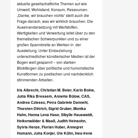
aktuelle gesellschaftliche Themen auf wie
Umwelt, Wohlstand, Konsum, Ressourcen.
„Danke, wir brauchen nichts“ stellt auch die
Frage danach, was wir wirklich brauchen. Die
Auseinandersetzung mit Wertstoffen,
Wertigkeiten und Verwertung leitet über zu den
thematischen Schwerpunkten und zu einer
großen Spannbreite an Werken in der
Ausstellung. Unter Einbeziehung
unterschiedlicher künstlerischer Medien ist der
Bogen weit gespannt – von starken
Blickfängen über politische und humoristische
Kunstformen zu poetischen und nachdenklich
stimmenden Arbeiten.
Iris Albrecht, Christian M. Beier, Karin Boine,
Jutta Rika Bressem, Annette Bülow, CAS,
Andrea Cziesso, Petra Gabriele Dannehl,
Thorsten Dittrich, Sigrid Gruber, Monika
Hahn, Hanna Lena Hase, Sibylle Hauswaldt,
Heikenwälder & Maaß, Judith Heinsohn,
Sylvia Henze, Florian Huber, Annegret
Homann, Jutta Konjer, Ute Kühn, Ines-Irene