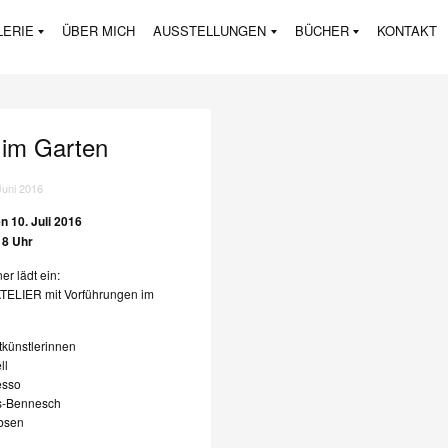
LERIE
ÜBER MICH
AUSSTELLUNGEN
BÜCHER
KONTAKT
 im Garten
Juni 2016
n 10. Juli 2016
18 Uhr
er lädt ein:
ELIER mit Vorführungen im
tkünstlerinnen
ll
esso
s-Bennesch
obsen