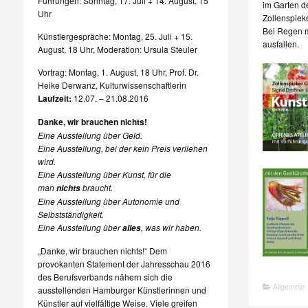
Führungen: Sonntag, 17. Juli + 14. August, 15
im Garten d
Uhr
Zollenspie
Bei Regen m
Künstlergespräche: Montag, 25. Juli + 15.
ausfallen.
August, 18 Uhr, Moderation: Ursula Steuler
Vortrag: Montag, 1. August, 18 Uhr, Prof. Dr.
Heike Derwanz, Kulturwissenschaftlerin
Laufzeit:
12.07. – 21.08.2016
Danke, wir brauchen nichts!
Eine Ausstellung über Geld.
Eine Ausstellung, bei der kein Preis verliehen
wird.
Eine Ausstellung über Kunst, für die
man
braucht.
nichts
Eine Ausstellung über Autonomie und
Selbstständigkeit.
Eine Ausstellung über
, was wir haben.
alles
„Danke, wir brauchen nichts!“ Dem
provokanten Statement der Jahresschau 2016
des Berufsverbands nähern sich die
Allgemein
ausstellenden Hamburger Künstlerinnen und
Künstler auf vielfältige Weise. Viele greifen