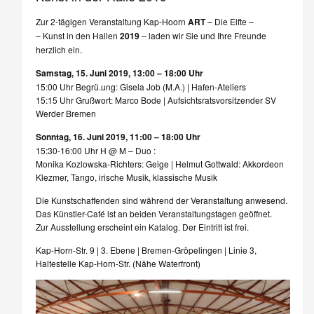
Zur 2-tägigen Veranstaltung Kap-Hoorn
A
R
T
– Die Elfte –
– Kunst in den Hallen
2019
– laden wir Sie und Ihre Freunde
herzlich ein.
Samstag, 15. Juni 2019, 13:00 – 18:00 Uhr
15:00 Uhr Begrü.ung: Gisela Job (M.A.) | Hafen-Ateliers
15:15 Uhr Grußwort: Marco Bode | Aufsichtsratsvorsitzender SV
Werder Bremen
Sonntag, 16. Juni 2019, 11:00 – 18:00 Uhr
15:30-16:00 Uhr H @ M – Duo :
Monika Kozlowska-Richters: Geige | Helmut Gottwald: Akkordeon
Klezmer, Tango, irische Musik, klassische Musik
Die Kunstschaffenden sind während der Veranstaltung anwesend.
Das Künstler-Café ist an beiden Veranstaltungstagen geöffnet.
Zur Ausstellung erscheint ein Katalog. Der Eintritt ist frei.
Kap-Horn-Str. 9 | 3. Ebene | Bremen-Gröpelingen | Linie 3,
Haltestelle Kap-Horn-Str. (Nähe Waterfront)