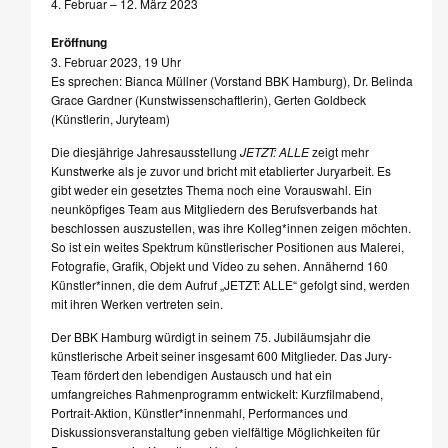
4. Februar – 12. März 2023
Eröffnung
3. Februar 2023, 19 Uhr
Es sprechen: Bianca Müllner (Vorstand BBK Hamburg), Dr. Belinda
Grace Gardner (Kunstwissenschaftlerin), Gerten Goldbeck
(Künstlerin, Juryteam)
Die diesjährige Jahresausstellung
JETZT: ALLE
zeigt mehr
Kunstwerke als je zuvor und bricht mit etablierter Juryarbeit. Es
gibt weder ein gesetztes Thema noch eine Vorauswahl. Ein
neunköpfiges Team aus Mitgliedern des Berufsverbands hat
beschlossen auszustellen, was ihre Kolleg*innen zeigen möchten.
So ist ein weites Spektrum künstlerischer Positionen aus Malerei,
Fotografie, Grafik, Objekt und Video zu sehen. Annähernd 160
Künstler*innen, die dem Aufruf „JETZT: ALLE“ gefolgt sind, werden
mit ihren Werken vertreten sein.
Der BBK Hamburg würdigt in seinem 75. Jubiläumsjahr die
künstlerische Arbeit seiner insgesamt 600 Mitglieder. Das Jury-
Team fördert den lebendigen Austausch und hat ein
umfangreiches Rahmenprogramm entwickelt: Kurzfilmabend,
Portrait-Aktion, Künstler*innenmahl, Performances und
Diskussionsveranstaltung geben vielfältige Möglichkeiten für