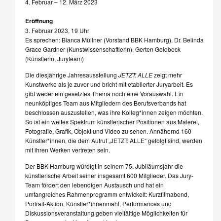
4. Februar – 12. März 2023
Eröffnung
3. Februar 2023, 19 Uhr
Es sprechen: Bianca Müllner (Vorstand BBK Hamburg), Dr. Belinda
Grace Gardner (Kunstwissenschaftlerin), Gerten Goldbeck
(Künstlerin, Juryteam)
Die diesjährige Jahresausstellung
JETZT: ALLE
zeigt mehr
Kunstwerke als je zuvor und bricht mit etablierter Juryarbeit. Es
gibt weder ein gesetztes Thema noch eine Vorauswahl. Ein
neunköpfiges Team aus Mitgliedern des Berufsverbands hat
beschlossen auszustellen, was ihre Kolleg*innen zeigen möchten.
So ist ein weites Spektrum künstlerischer Positionen aus Malerei,
Fotografie, Grafik, Objekt und Video zu sehen. Annähernd 160
Künstler*innen, die dem Aufruf „JETZT: ALLE“ gefolgt sind, werden
mit ihren Werken vertreten sein.
Der BBK Hamburg würdigt in seinem 75. Jubiläumsjahr die
künstlerische Arbeit seiner insgesamt 600 Mitglieder. Das Jury-
Team fördert den lebendigen Austausch und hat ein
umfangreiches Rahmenprogramm entwickelt: Kurzfilmabend,
Portrait-Aktion, Künstler*innenmahl, Performances und
Diskussionsveranstaltung geben vielfältige Möglichkeiten für