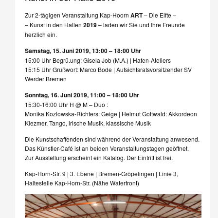
Zur 2-tägigen Veranstaltung Kap-Hoorn
A
R
T
– Die Elfte –
– Kunst in den Hallen
2019
– laden wir Sie und Ihre Freunde
herzlich ein.
Samstag, 15. Juni 2019, 13:00 – 18:00 Uhr
15:00 Uhr Begrü.ung: Gisela Job (M.A.) | Hafen-Ateliers
15:15 Uhr Grußwort: Marco Bode | Aufsichtsratsvorsitzender SV
Werder Bremen
Sonntag, 16. Juni 2019, 11:00 – 18:00 Uhr
15:30-16:00 Uhr H @ M – Duo :
Monika Kozlowska-Richters: Geige | Helmut Gottwald: Akkordeon
Klezmer, Tango, irische Musik, klassische Musik
Die Kunstschaffenden sind während der Veranstaltung anwesend.
Das Künstler-Café ist an beiden Veranstaltungstagen geöffnet.
Zur Ausstellung erscheint ein Katalog. Der Eintritt ist frei.
Kap-Horn-Str. 9 | 3. Ebene | Bremen-Gröpelingen | Linie 3,
Haltestelle Kap-Horn-Str. (Nähe Waterfront)