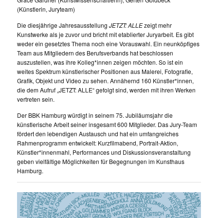
(Künstlerin, Juryteam)
Die diesjährige Jahresausstellung
JETZT: ALLE
zeigt mehr
Kunstwerke als je zuvor und bricht mit etablierter Juryarbeit. Es gibt
weder ein gesetztes Thema noch eine Vorauswahl. Ein neunköpfiges
Team aus Mitgliedern des Berufsverbands hat beschlossen
auszustellen, was ihre Kolleg*innen zeigen möchten. So ist ein
weites Spektrum künstlerischer Positionen aus Malerei, Fotografie,
Grafik, Objekt und Video zu sehen. Annähernd 160 Künstler*innen,
die dem Aufruf „JETZT: ALLE“ gefolgt sind, werden mit ihren Werken
vertreten sein.
Der BBK Hamburg würdigt in seinem 75. Jubiläumsjahr die
künstlerische Arbeit seiner insgesamt 600 Mitglieder. Das Jury-Team
fördert den lebendigen Austausch und hat ein umfangreiches
Rahmenprogramm entwickelt: Kurzfilmabend, Portrait-Aktion,
Künstler*innenmahl, Performances und Diskussionsveranstaltung
geben vielfältige Möglichkeiten für Begegnungen im Kunsthaus
Hamburg.