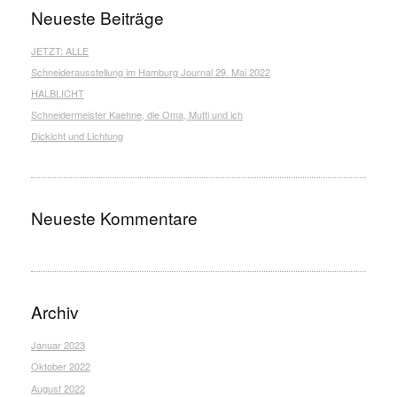
Neueste Beiträge
JETZT: ALLE
Schneiderausstellung im Hamburg Journal 29. Mai 2022
HALBLICHT
Schneidermeister Kaehne, die Oma, Mutti und ich
Dickicht und Lichtung
Neueste Kommentare
Archiv
Januar 2023
Oktober 2022
August 2022