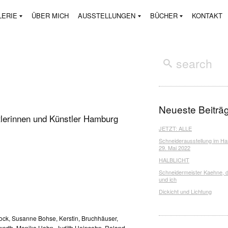
LERIE
ÜBER MICH
AUSSTELLUNGEN
BÜCHER
KONTAKT
Neueste Beiträ
tlerinnen und Künstler Hamburg
JETZT: ALLE
Schneiderausstellung im H
29. Mai 2022
HALBLICHT
Schneidermeister Kaehne, d
und ich
Dickicht und Lichtung
lock, Susanne Bohse, Kerstin, Bruchhäuser,
werth, Monika Hahn, Judith Heinsohn, Roland